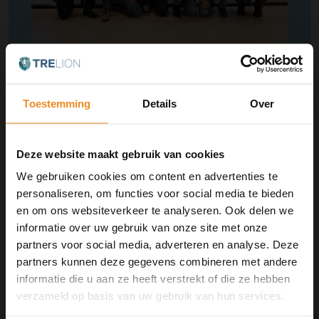
Trelion
Toestemming
Details
Over
Naritaweg 146
1043 CA
Amsterdam
Nederland
Deze website maakt gebruik van cookies
We gebruiken cookies om content en advertenties te
info@trelion.nl
personaliseren, om functies voor social media te bieden
Telefoon:
085 060 6194
en om ons websiteverkeer te analyseren. Ook delen we
informatie over uw gebruik van onze site met onze
partners voor social media, adverteren en analyse. Deze
partners kunnen deze gegevens combineren met andere
informatie die u aan ze heeft verstrekt of die ze hebben
verzameld op basis van uw gebruik van hun services.