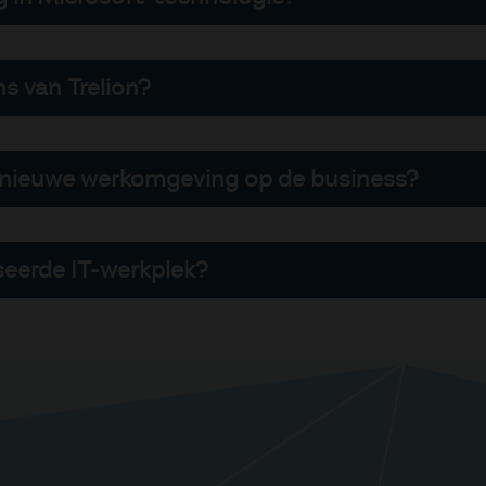
 jouw bedrijfsgegevens.
 van hun Microsoft 365- of Azure-licenties. Wij
 elkaar aansluiten. Hierdoor transformeren we 
s van Trelion?
t van je team direct vergroot.
ien met jouw ambities. Of je organisatie nu ui
exere technologische toepassingen; de architec
n nieuwe werkomgeving op de business?
liteit of veiligheid in gevaar komt.
isie. Door een grondige voorbereiding en een st
ratie. Onze focus ligt op een vlekkeloze transi
seerde IT-werkplek?
aarborgd blijft.
 nulmeting uit van je huidige IT-landschap om v
 we een technisch onderbouwde blauwdruk die r
komgeving.