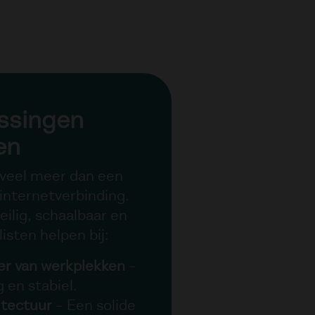
ssingen
ken
 veel meer dan een
internetverbinding.
ilig, schaalbaar en
listen helpen bij:
er van werkplekken
–
g en stabiel.
itectuur
– Een solide