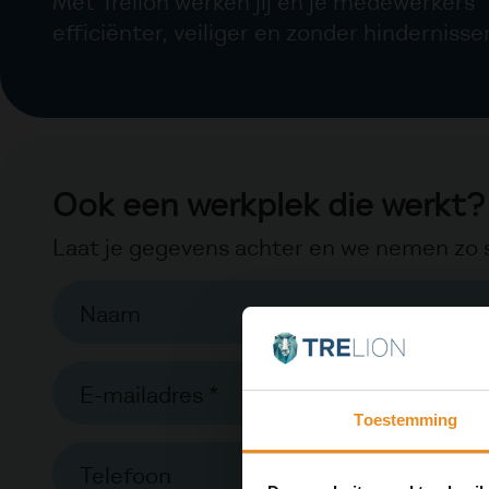
Met Trelion werken jij en je medewerkers
efficiënter, veiliger en zonder hindernisse
Ook een werkplek die werkt?
Laat je gegevens achter en we nemen zo s
Naam
E-mailadres *
Toestemming
Telefoon