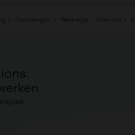
ng
Oplossingen
Werkwijze
Over ons
C
ions:
 werken
erkplek