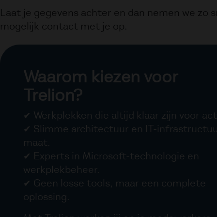
Laat je gegevens achter en dan nemen we zo s
mogelijk contact met je op.
Waarom kiezen voor
Trelion?
✔ Werkplekken die altijd klaar zijn voor ac
✔ Slimme architectuur en IT-infrastructu
maat.
✔ Experts in Microsoft-technologie en
werkplekbeheer.
✔ Geen losse tools, maar een complete
oplossing.