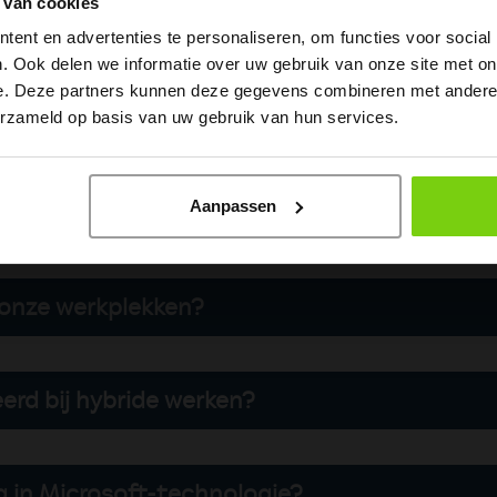
 van cookies
ent en advertenties te personaliseren, om functies voor social
. Ook delen we informatie over uw gebruik van onze site met on
e. Deze partners kunnen deze gegevens combineren met andere i
erzameld op basis van uw gebruik van hun services.
Privacy Policy
en
Algemene voorwaarden
van toepassing.
Aanpassen
ragen over Workspace Soluti
 onze werkplekken?
olution Architects ontwerpen een robuuste infr
actief beheer en slimme monitoring elimineren
eerd bij hybride werken?
ewerkers kunnen verstoren.
. Wij hanteren een ‘Security by Design’ aanpak.
nceerde Microsoft-beveiligingsprotocollen en 
g in Microsoft-technologie?