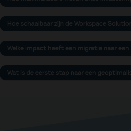
creëren we een veilige digitale vesting rondom
Veel organisaties gebruiken slechts een fractie
inrichting van deze tools zodat ze naadloos op
Hoe schaalbaar zijn de Workspace Solution
naar één efficiënt ecosysteem dat de slagkrach
Onze oplossingen zijn ontworpen om mee te groe
personeelssterkte of behoefte heeft aan compl
Welke impact heeft een migratie naar ee
om moeiteloos op te schalen zonder dat de stabi
Wij regisseren elke overgang met uiterste prec
minimaliseren we de impact op de dagelijkse ope
Wat is de eerste stap naar een geoptimali
continuïteit van je organisatie te allen tijde gew
Alles begint bij inzicht. We voeren een scherpe
bloot te leggen. Op basis daarvan presenteren
professionele autoriteit terugbrengt in je wer