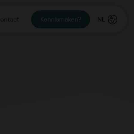
ontact
Kennismaken?
NL