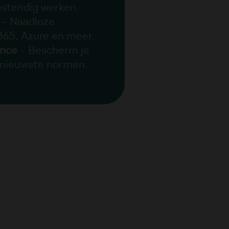
estendig werken.
– Naadloze
 365, Azure en meer.
ance
– Bescherm je
e nieuwste normen.