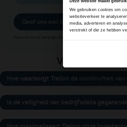
Deze website maakt gebruik
We gebruiken cookies om cont
websiteverkeer te analyseren
Geef ons een brul
media, adverteren en analys
verstrekt of die ze hebben v
Deze site wordt beveiligd door reCAPTCHA. Hierop zijn de Google
Veelgestelde v
Hoe waarborgt Trelion de continuïteit van
Wij geloven niet in ad-hoc oplossingen. Onze S
fundament is gebouwd op stabiliteit. Door pro
Is de veiligheid van bedrijfsdata gegarand
knelpunten voordat ze de workflow van je med
Veiligheid is bij ons geen optie, maar de basis
kantoor, thuis of onderweg werken; door geava
Hoe maximaliseert Trelion onze investerin