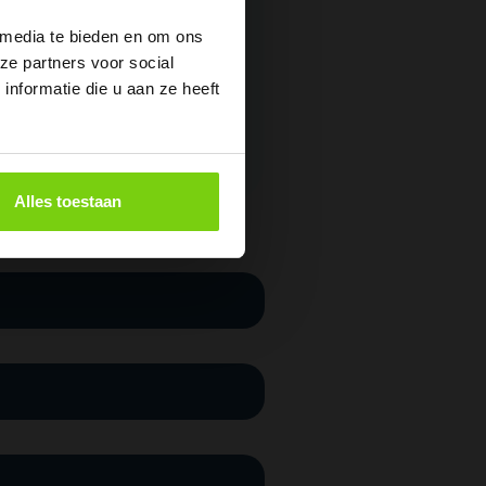
 media te bieden en om ons
ze partners voor social
nformatie die u aan ze heeft
Alles toestaan
ons
astructuur die vanaf het
 we technische
 Of medewerkers nu op
strikt toegangsbeheer