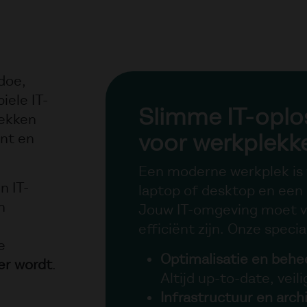
doe,
iele IT-
Slimme IT-oplo
lekken
voor werkplek
ënt en
Een moderne werkplek is
n IT-
laptop of desktop en een 
n
Jouw IT-omgeving moet ve
efficiënt zijn. Onze specia
e
Optimalisatie en behe
er wordt
.
Altijd up-to-date, veili
Infrastructuur en arch