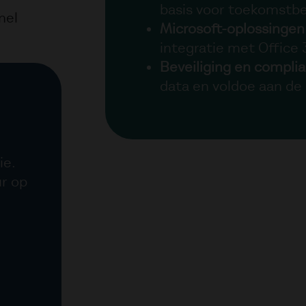
basis voor toekomstb
nel
Microsoft-oplossingen
integratie met Office
Beveiliging en compli
data en voldoe aan d
tie.
ur op