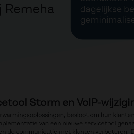
ij Remeha
dagelijkse b
geminimalise
etool Storm en VoIP-wijzigi
rwarmingsoplossingen, besloot om hun klanten
mplementatie van een nieuwe servicetool gena
n en de communicatie met klanten verbeteren. 