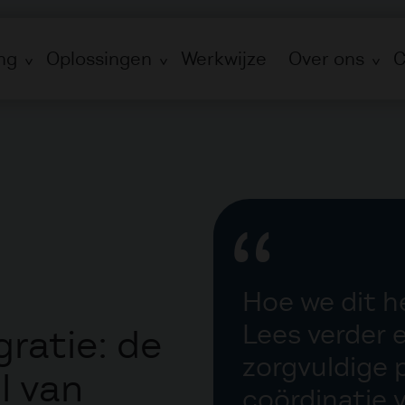
ng
Oplossingen
Werkwijze
Over ons
C
Hoe we dit 
Lees verder 
gratie: de
zorgvuldige 
l van
coördinatie 