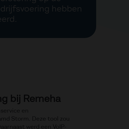
edrijfsvoering hebben
erd.
ng bij Remeha
service en
amd Storm. Deze tool zou
Daarnaast werd een VoIP-