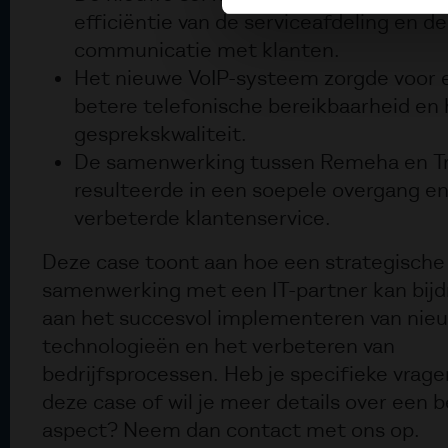
efficiëntie van de serviceafdeling en de
communicatie met klanten.
Het nieuwe VoIP-systeem zorgde voor 
betere telefonische bereikbaarheid en
gesprekskwaliteit.
De samenwerking tussen Remeha en Tr
resulteerde in een soepele overgang e
verbeterde klantenservice.
Deze case toont aan hoe een strategische
samenwerking met een IT-partner kan bij
aan het succesvol implementeren van nie
technologieën en het verbeteren van
bedrijfsprocessen. Heb je specifieke vrage
deze case of wil je meer details over een 
aspect? Neem dan contact met ons op.