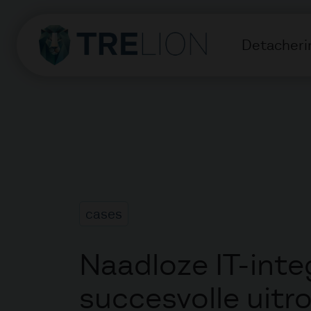
Detacheri
cases
Naadloze IT-inte
succesvolle uitro