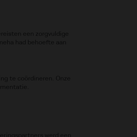
reisten een zorgvuldige
Remeha had behoefte aan
ing te coördineren. Onze
ementatie.
eringspartners werd een