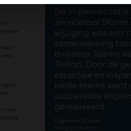
De implementatie 
servicetool Storm 
een
 hogere
wijziging was een
samenwerking tuss
elion
business-Teams v
n een
Trelion. Door de 
expertise en insp
beide teams werd 
dragen
uwe
succesvolle imple
gerealiseerd.
n over
bepaald
Raymond Kuiper
Senior Consultant