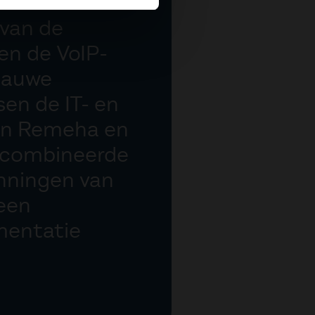
van de
en de VoIP-
 nauwe
en de IT- en
an Remeha en
gecombineerde
anningen van
een
mentatie