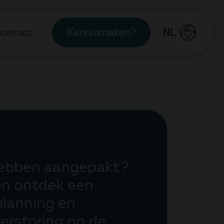
ontact
Kennismaken?
NL
hebben aangepakt?
en ontdek een
planning en
verstoring op de