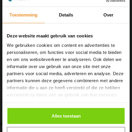
E-mailadres *
Toestemming
Details
Over
Telefoon
Deze website maakt gebruik van cookies
We gebruiken cookies om content en advertenties te
Geef ons een brul
personaliseren, om functies voor social media te bieden
en om ons websiteverkeer te analyseren. Ook delen we
Deze site wordt beveiligd door reCAPTCHA. Hierop zijn de
informatie over uw gebruik van onze site met onze
Google
Privacy Policy
en
Algemene voorwaarden
van
toepassing.
partners voor social media, adverteren en analyse. Deze
partners kunnen deze gegevens combineren met andere
informatie die u aan ze heeft verstrekt of die ze hebben
verzameld op basis van uw gebruik van hun services.
Alles toestaan
Terug naar het overzicht