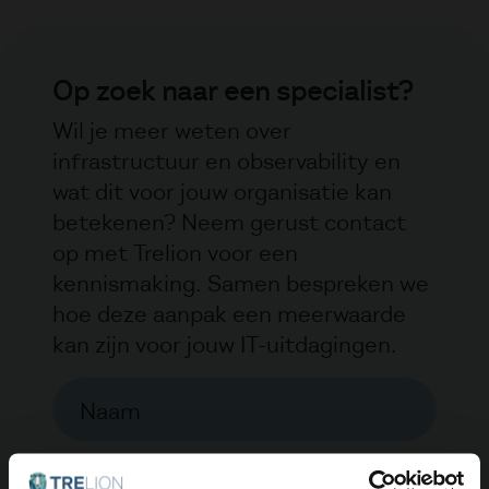
Op zoek naar een specialist?
Wil je meer weten over
infrastructuur en observability en
wat dit voor jouw organisatie kan
betekenen? Neem gerust contact
op met Trelion voor een
kennismaking. Samen bespreken we
hoe deze aanpak een meerwaarde
kan zijn voor jouw IT-uitdagingen.
Naam