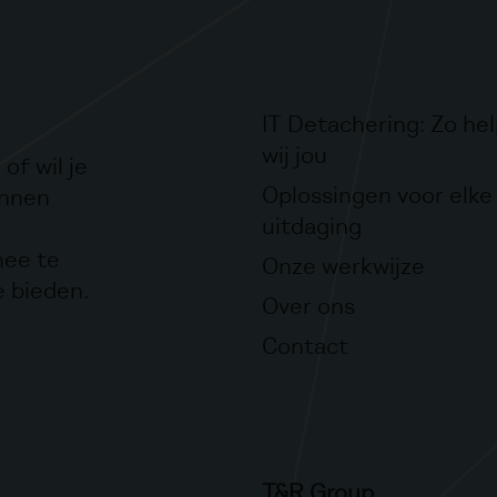
IT Detachering: Zo he
wij jou
of wil je
Oplossingen voor elke 
unnen
uitdaging
mee te
Onze werkwijze
e bieden.
Over ons
Contact
T&R Group