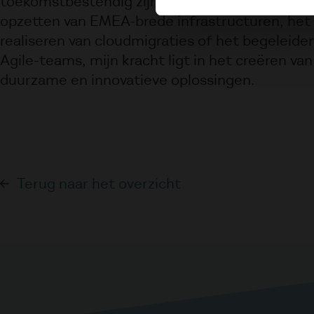
toekomstbestendig zijn. Of het nu gaat om he
opzetten van EMEA-brede infrastructuren, het
realiseren van cloudmigraties of het begeleide
Agile-teams, mijn kracht ligt in het creëren van
duurzame en innovatieve oplossingen.
Terug naar het overzicht