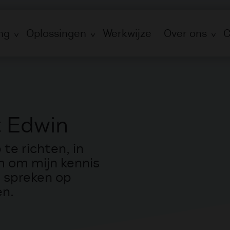
ng
Oplossingen
Werkwijze
Over ons
C
 Edwin
 te richten, in
rm om mijn kennis
e spreken op
en.