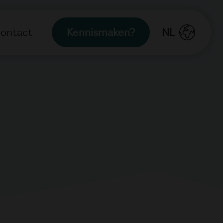
ontact
Kennismaken?
NL