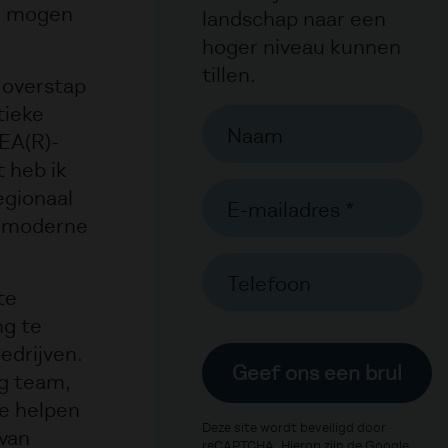
en mogen
landschap naar een
hoger niveau kunnen
tillen.
e overstap
tieke
Naam
EA(R)-
 heb ik
egionaal
E-mailadres *
n moderne
Telefoon
te
ng te
edrijven.
Geef ons een brul
g team,
te helpen
Deze site wordt beveiligd door
 van
reCAPTCHA. Hierop zijn de Google