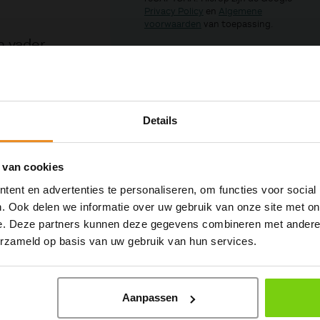
Privacy Policy
en
Algemene
voorwaarden
van toepassing.
n vader
 oude
et
 van
Details
e balans
 van cookies
h en
ent en advertenties te personaliseren, om functies voor social
. Ook delen we informatie over uw gebruik van onze site met on
e. Deze partners kunnen deze gegevens combineren met andere i
erzameld op basis van uw gebruik van hun services.
isch
van
Aanpassen